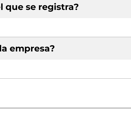
l que se registra?
 la empresa?