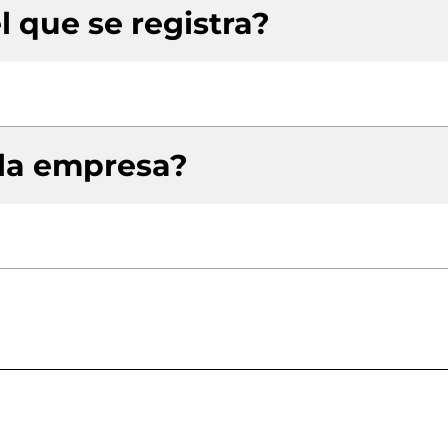
l que se registra?
 la empresa?