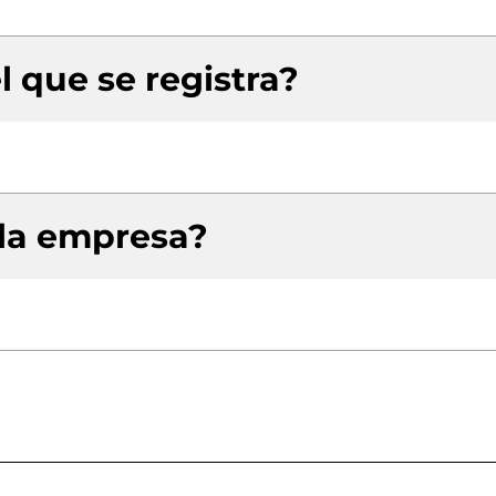
l que se registra?
 la empresa?