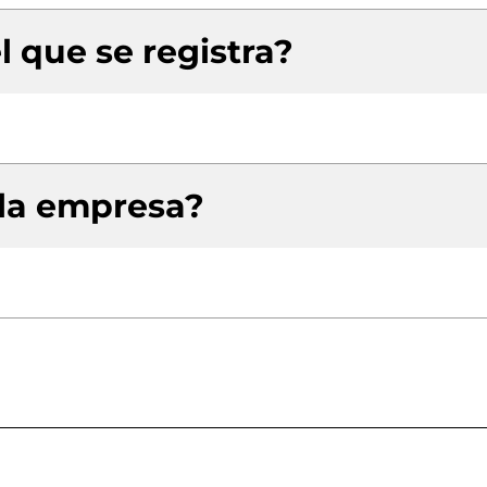
l que se registra?
 la empresa?