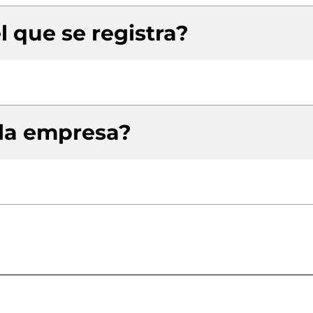
l que se registra?
 la empresa?