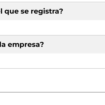
l que se registra?
 la empresa?