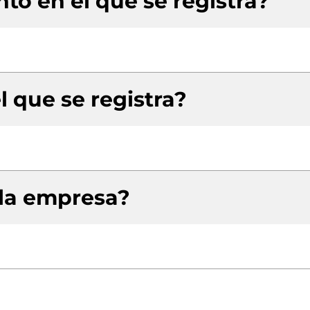
to en el que se registra?
l que se registra?
 la empresa?