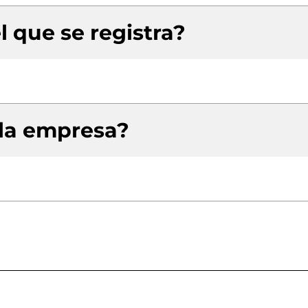
l que se registra?
 la empresa?