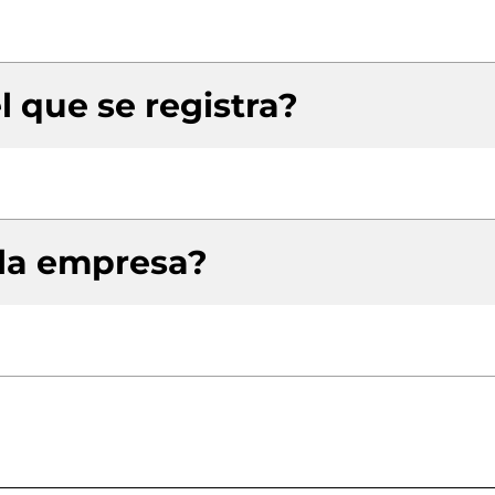
l que se registra?
 la empresa?