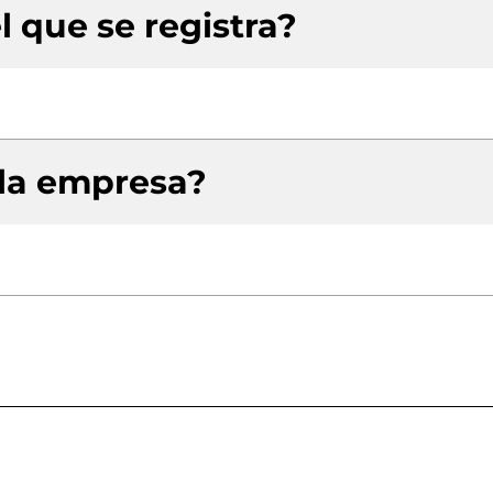
l que se registra?
 la empresa?