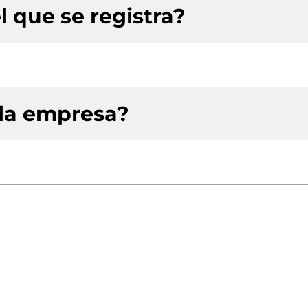
l que se registra?
 la empresa?