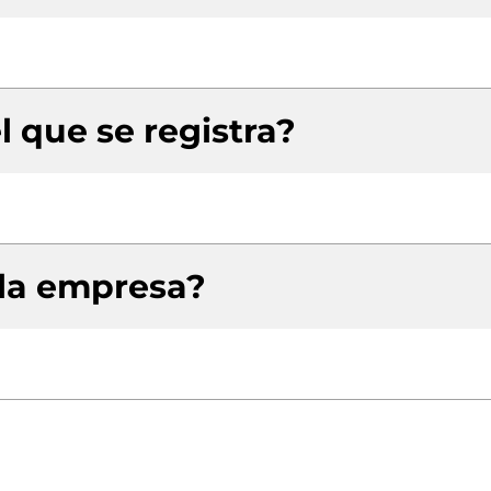
l que se registra?
 la empresa?