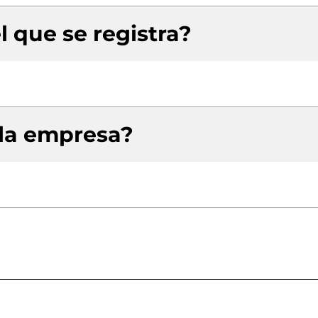
l que se registra?
 la empresa?