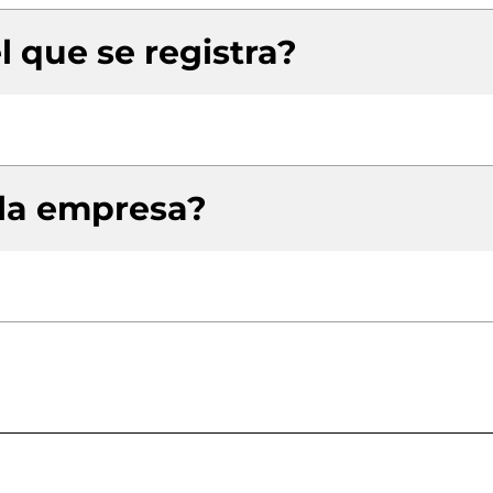
l que se registra?
 la empresa?