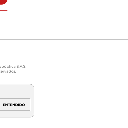
epública S.A.S.
servados.
ENTENDIDO