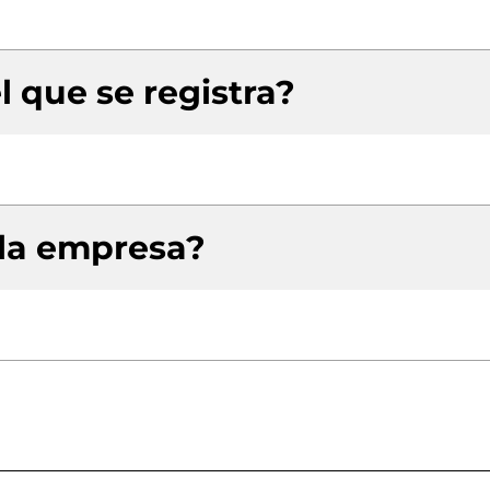
l que se registra?
 la empresa?