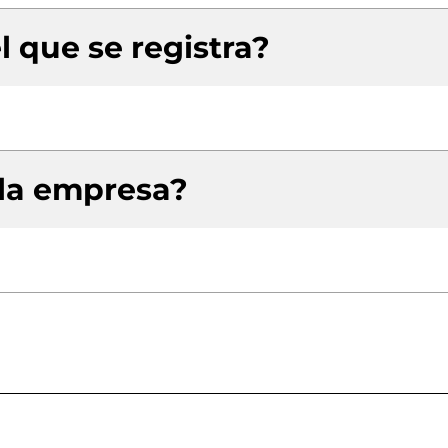
l que se registra?
 la empresa?