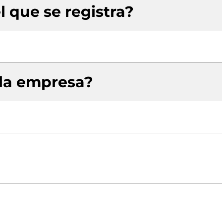
l que se registra?
 la empresa?