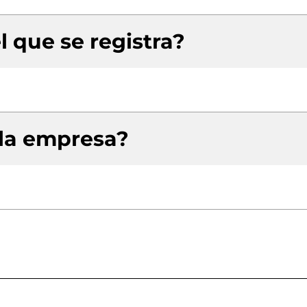
l que se registra?
 la empresa?