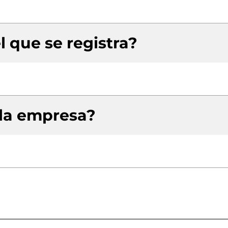
l que se registra?
 la empresa?