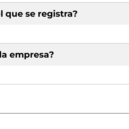
l que se registra?
 la empresa?