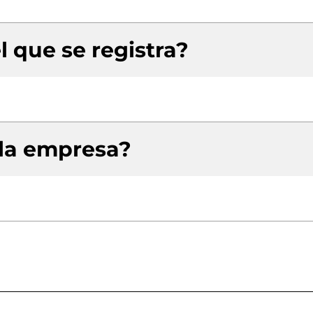
l que se registra?
 la empresa?