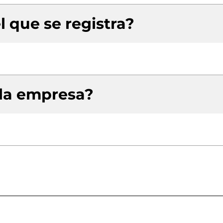
l que se registra?
 la empresa?