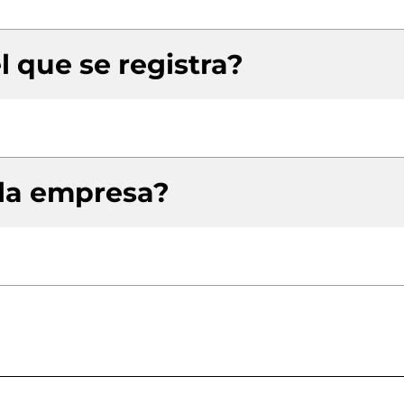
l que se registra?
 la empresa?