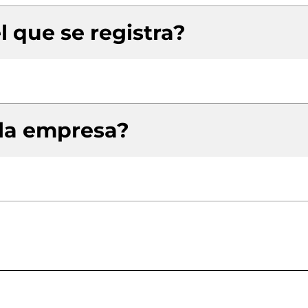
l que se registra?
 la empresa?