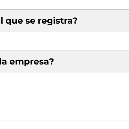
l que se registra?
 la empresa?