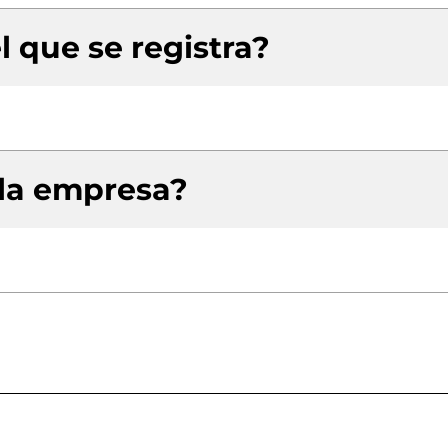
l que se registra?
 la empresa?