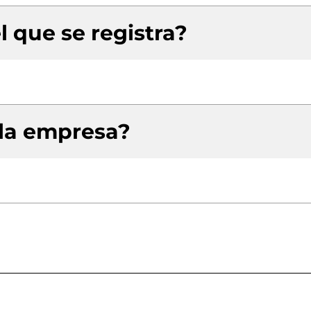
l que se registra?
 la empresa?