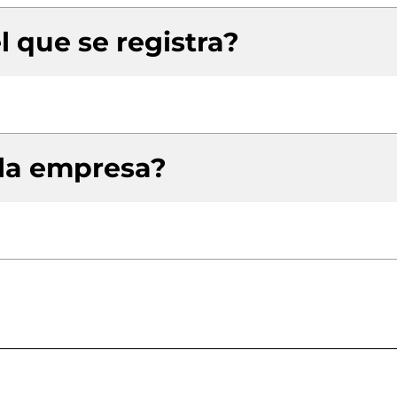
l que se registra?
 la empresa?