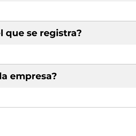
l que se registra?
 la empresa?