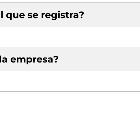
l que se registra?
 la empresa?