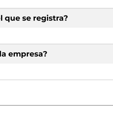
l que se registra?
 la empresa?