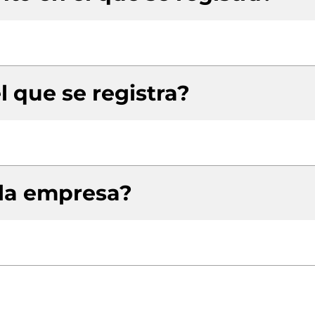
l que se registra?
 la empresa?