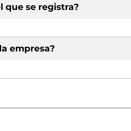
l que se registra?
 la empresa?