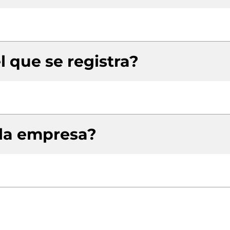
l que se registra?
 la empresa?