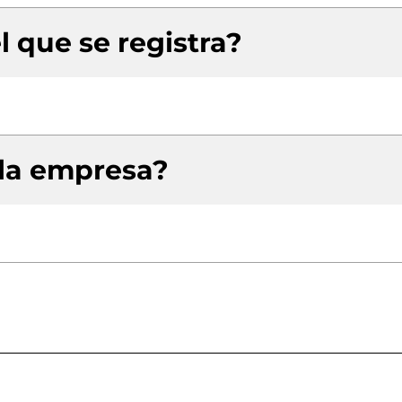
l que se registra?
 la empresa?