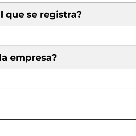
l que se registra?
 la empresa?