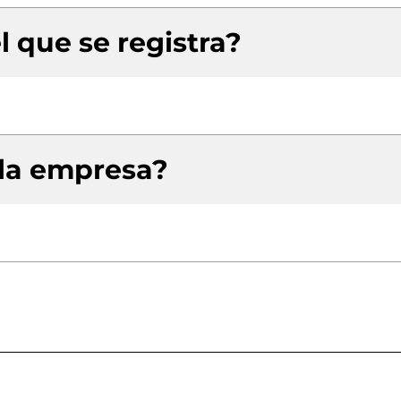
l que se registra?
 la empresa?