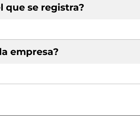
l que se registra?
 la empresa?