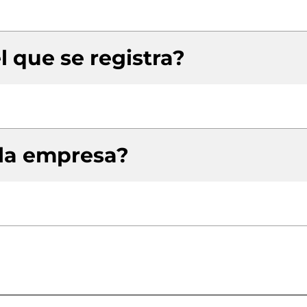
l que se registra?
 la empresa?