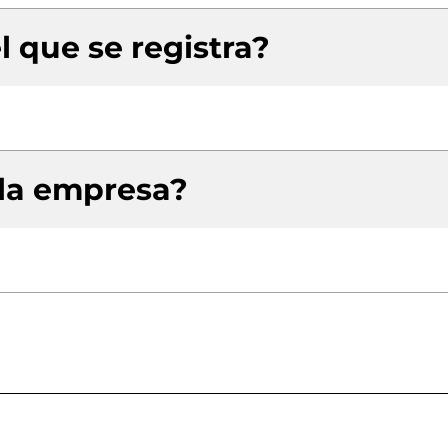
l que se registra?
 la empresa?