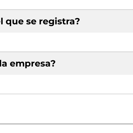
l que se registra?
 la empresa?