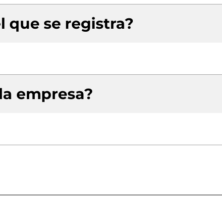
l que se registra?
 la empresa?