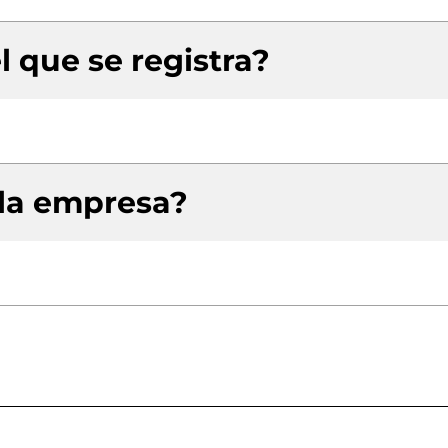
l que se registra?
 la empresa?