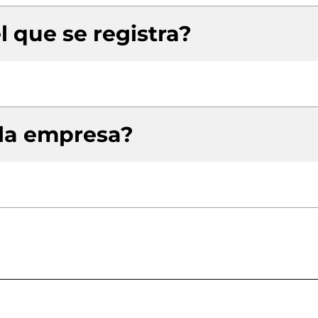
l que se registra?
 la empresa?