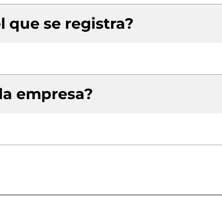
l que se registra?
 la empresa?