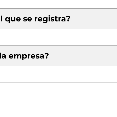
l que se registra?
 la empresa?