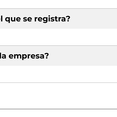
l que se registra?
 la empresa?