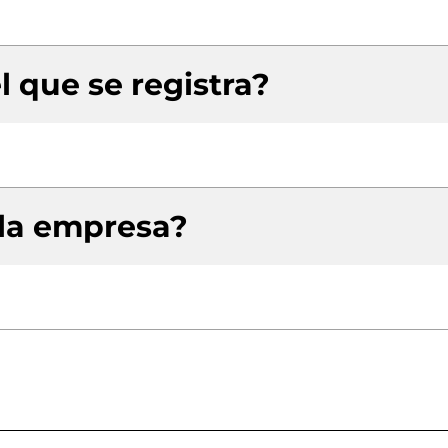
l que se registra?
 la empresa?