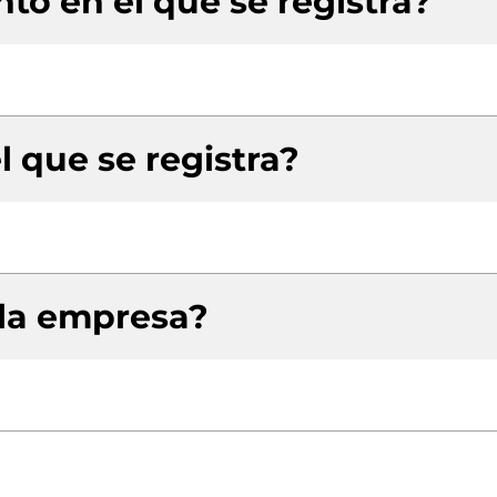
to en el que se registra?
l que se registra?
 la empresa?